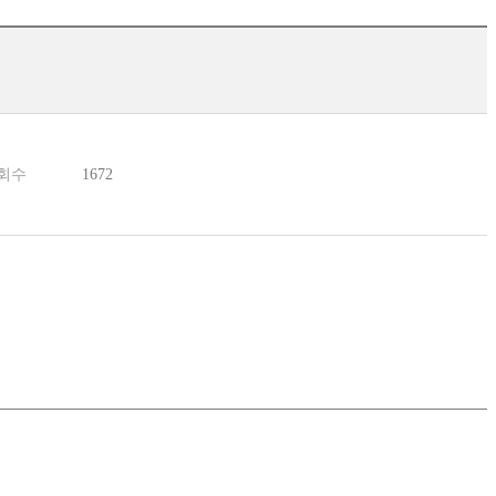
회수
1672