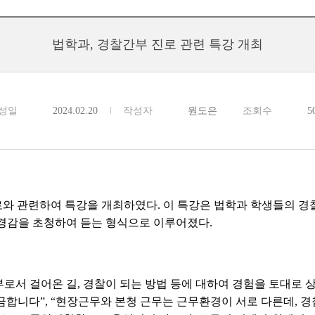
법학과, 경찰간부 진로 관련 특강 개최
성일
2024.02.20
작성자
원도은
조회수
5
로와 관련하여 특강을 개최하였다
.
이 특강은 법학과 학생들의 경
 경감을 초청하여 듣는 형식으로 이루어졌다
.
부로서 걸어온 길
,
경찰이 되는 방법 등에 대하여 경험을 토대로 
궁금합니다
”, “
현장근무와 본청 근무는 근무환경이 서로 다른데
,
경