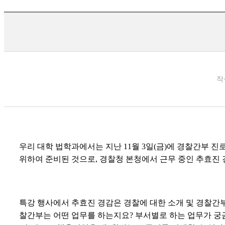
작
우리 대학 법학과에서는 지난
11
월
3
일
(
금
)
에 경찰간부 진
위하여 준비된 것으로
,
경찰청 본청에서 근무 중인 추효진
특강 행사에서 추효진 경감은 경찰에 대한 소개 및 경찰간
찰간부는 어떤 업무를 하는지요
?
부서별로 하는 업무가 