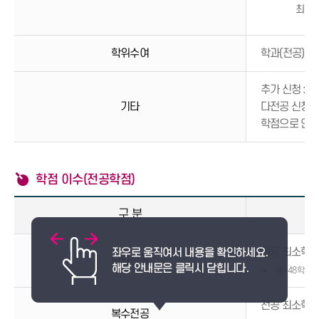
최종
학위수여
학과(전공)별
추가 신청 : 
기타
다전공 신청 
학점으로 인정
학점 이수(전공학점)
구 분
전공 최소학점
단일전공
예) 48학점 
전공 최소학점
복수전공