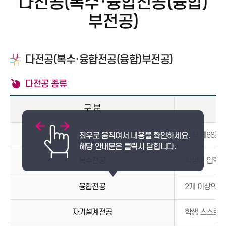
다전공(복수·융합전공(융합)
부전공)
다전공(복수·융합전공(융합)부전공)
다전공 종류
구 분
관련 근거
학칙 제68조(
복수전공
학생이 입학한
융합전공
2개 이상의 
자기설계전공
학생 스스로 