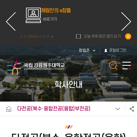
ce
해람인의 e참뜰
d
- 바로가기
오늘 하루 동안 열지 않기
팝업존
포털로그인
학사안내
다전공(복수·융합전공(융합)부전공)