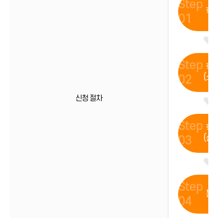
학
학
(소
신청 절차
학
(신
본