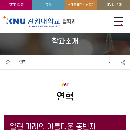
교수소개
강원대학교
포털
스마트캠퍼스 e-루리
HIGH시스템
법학과
학과소개
연혁
연혁
열린 미래의 아름다운 동반자