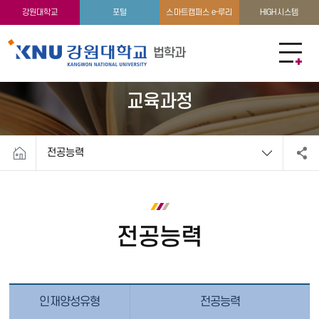
교수소개
지방입법정책·지역공익법률 지원 센터
강원대학교
포털
스마트캠퍼스 e-루리
HIGH시스템
법학과
교육과정
전공능력
전공능력
인재양성유형
전공능력