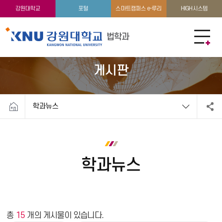
학생활동
이용안내
강원대학교
포털
스마트캠퍼스 e-루리
HIGH시스템
법학과
게시판
학과뉴스
학과뉴스
총
15
개의 게시물이 있습니다.