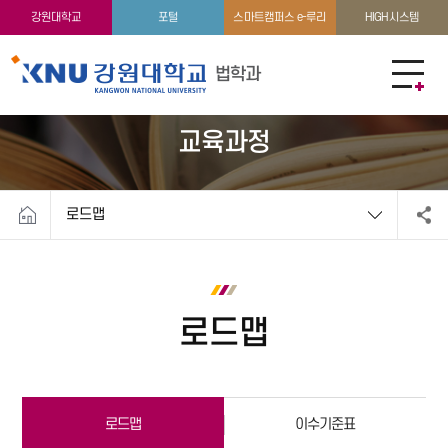
교수소개
지방입법정책·지역공익법률 지원 센터
강원대학교
포털
스마트캠퍼스 e-루리
HIGH시스템
법학과
교육과정
로드맵
로드맵
로드맵
이수기준표