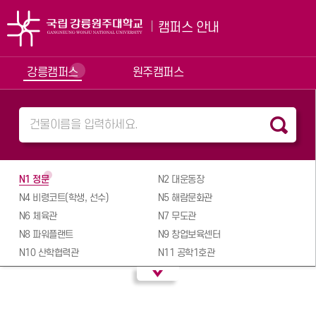
캠퍼스 안내
강릉캠퍼스
원주캠퍼스
N1 정문
N2 대운동장
N4 비령코트(학생, 선수)
N5 해람문화관
N6 체육관
N7 무도관
N8 파워플랜트
N9 창업보육센터
N10 산학협력관
N11 공학1호관
N12 공학2호관
N13 자연과학1호관
N14 자연과학2호관
N15 창의융합플라자
(수산질병관리원)