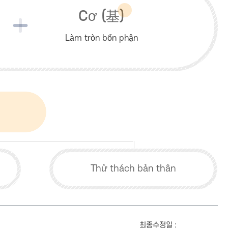
Cơ (
基
)
Làm tròn bổn phận
Thử thách bản thân
최종수정일 :