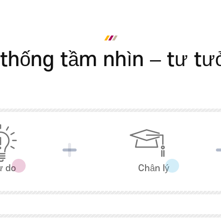
ợi
thống tầm nhìn – tư t
ự do
Chân lý