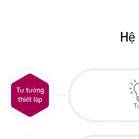
Đại học Nha khoa
Khoa Giáo dục Khai
phóng
Đại học Y tế và Phúc l
Hệ 
Đại học Khoa học Kỹ
thuật
Division of Global
Convergence Studies
Tư tưởng
thiết lập
T