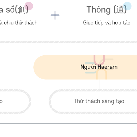
a sổ(
創
)
Thông (
通
)
à chịu thử thách
Giao tiếp và hợp tác
Người Haeram
ếp
Thử thách sáng tạo