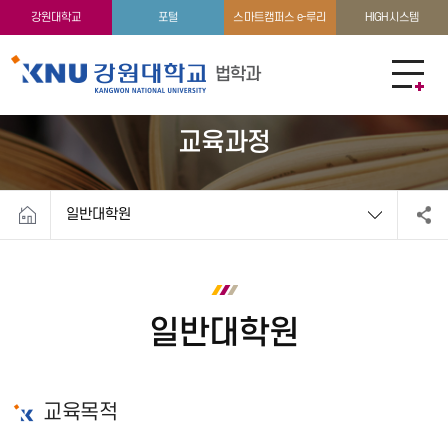
교수소개
지방입법정책·지역공익법률 지원 센터
강원대학교
포털
스마트캠퍼스 e-루리
HIGH시스템
법학과
교육과정
일반대학원
일반대학원
교육목적