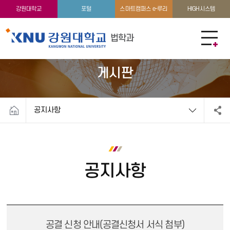
학생활동
이용안내
강원대학교
포털
스마트캠퍼스 e-루리
HIGH시스템
법학과
게시판
공지사항
공지사항
공결 신청 안내(공결신청서 서식 첨부)