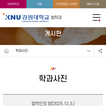
학생활동
이용안내
강원대학교
포털
스마트캠퍼스 e-루리
HIGH시스템
법학과
게시판
학과사진
학과사진
법학인의 밤(2025.12.3.)