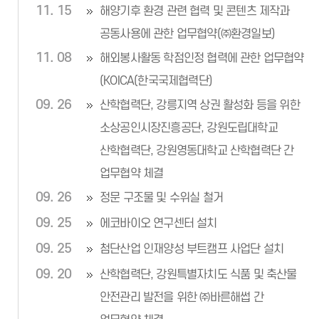
11. 15
해양기후 환경 관련 협력 및 콘텐츠 제작과
공동사용에 관한 업무협약(㈜환경일보)
11. 08
해외봉사활동 학점인정 협력에 관한 업무협약
(KOICA(한국국제협력단)
09. 26
산학협력단, 강릉지역 상권 활성화 등을 위한
소상공인시장진흥공단, 강원도립대학교
산학협력단, 강원영동대학교 산학협력단 간
업무협약 체결
09. 26
정문 구조물 및 수위실 철거
09. 25
에코바이오 연구센터 설치
09. 25
첨단산업 인재양성 부트캠프 사업단 설치
09. 20
산학협력단, 강원특별자치도 식품 및 축산물
안전관리 발전을 위한 ㈜바른해썹 간