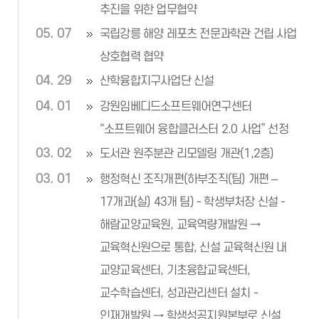
추진을 위한 업무협약
05. 07
국립강릉 해양 레포츠 전문과학관 건립 사업
상호협력 협약
04. 29
산학융합지구사업단 신설
04. 01
강원임베디드소프트웨어연구센터
“소프트웨어 융합클러스터 2.0 사업” 선정
03. 02
도서관 원주분관 리모델링 개관(1,2층)
03. 01
행정혁신 조직개편(하부조직(팀) 개편 –
17개과(실) 43개 팀) - 학생부처장 신설 -
해람교양교육원, 교육역량개발원 →
교육혁신원으로 통합, 신설 교육혁신원 내
교양교육센터, 기초융합교육센터,
교수학습센터, 성과관리센터 설치 -
인재개발원 → 학생성공지원본부로 신설