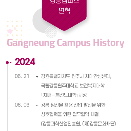
강릉캠퍼스
연혁
Gangneung
Campus
History
2024
06. 21
강원특별자치도 원주시 치매안심센터,
국립강릉원주대학교 보건복지대학
「치매극복선도대학」지정
06. 03
강릉 임산물 활용 산업 발전을 위한
상호협력을 위한 업무협약 체결
(강릉과학산업진흥원, (재)강릉문화재단)