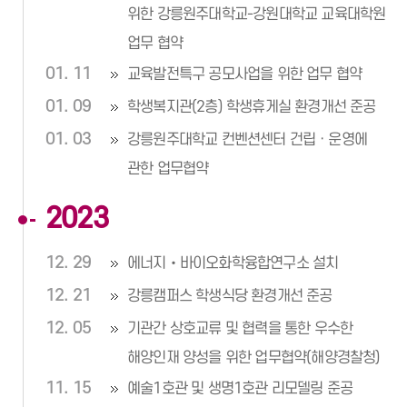
위한 강릉원주대학교-강원대학교 교육대학원
업무 협약
01. 11
교육발전특구 공모사업을 위한 업무 협약
01. 09
학생복지관(2층) 학생휴게실 환경개선 준공
01. 03
강릉원주대학교 컨벤션센터 건립ㆍ운영에
관한 업무협약
2023
12. 29
에너지‧바이오화학융합연구소 설치
12. 21
강릉캠퍼스 학생식당 환경개선 준공
12. 05
기관간 상호교류 및 협력을 통한 우수한
해양인재 양성을 위한 업무협약(해양경찰청)
11. 15
예술1호관 및 생명1호관 리모델링 준공