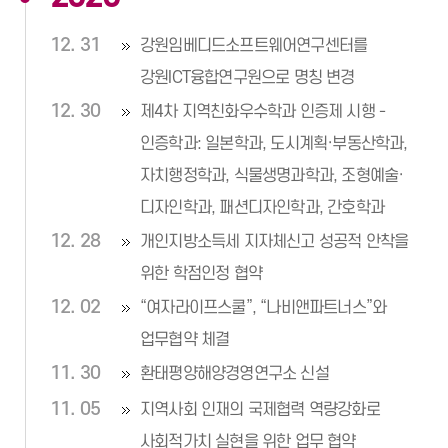
12. 31
강원임베디드소프트웨어연구센터를
강원ICT융합연구원으로 명칭 변경
12. 30
제4차 지역친화우수학과 인증제 시행 -
인증학과: 일본학과, 도시계획·부동산학과,
자치행정학과, 식물생명과학과, 조형예술·
디자인학과, 패션디자인학과, 간호학과
12. 28
개인지방소득세 지자체신고 성공적 안착을
위한 학점인정 협약
12. 02
“여자라이프스쿨”, “나비앤파트너스”와
업무협약 체결
11. 30
환태평양해양경영연구소 신설
11. 05
지역사회 인재의 국제협력 역량강화로
사회적가치 실현을 위한 업무 협약