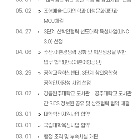
“대학생을 위한 통일 특강 및 강좌사업” 선정
05. 02
조형예술·디자인학과 이생문화재단과
MOU체결
04. 27
3단계 산학연협력 선도대학 육성사업(LINC
3.0) 선정
04. 06
수산.어촌경쟁력 강화 및 혁신성장을 위한
업무 협약(한국어촌어항공단)
03. 29
공학교육혁신센터, 3단계 창의융합형
공학인재양성 사업 선정
03. 02
강릉원주대학교 도서관 – 공주대학교 도서관
간 SICS 정보원 공유 및 상호협력 협약 체결
03. 01
대학혁신지원사업 협약
03. 01
국립대학육성사업 협약
03. 01
행정 조직 및 부속시설 개편