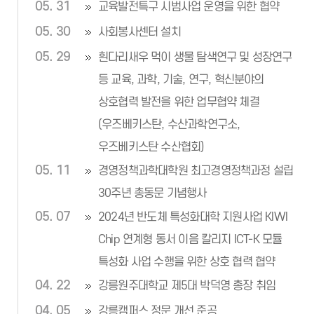
05. 31
교육발전특구 시범사업 운영을 위한 협약
05. 30
사회봉사센터 설치
05. 29
흰다리새우 먹이 생물 탐색연구 및 성장연구
등 교육, 과학, 기술, 연구, 혁신분야의
상호협력 발전을 위한 업무협약 체결
(우즈베키스탄, 수산과학연구소,
우즈베키스탄 수산협회)
05. 11
경영정책과학대학원 최고경영정책과정 설립
30주년 총동문 기념행사
05. 07
2024년 반도체 특성화대학 지원사업 KIWI
Chip 연계형 동서 이음 칼리지 ICT-K 모듈
특성화 사업 수행을 위한 상호 협력 협약
04. 22
강릉원주대학교 제5대 박덕영 총장 취임
04. 05
강릉캠퍼스 정문 개선 준공