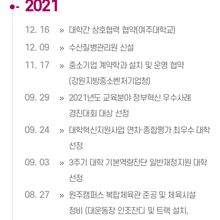
2021
12. 16
대학간 상호협력 협약(여주대학교)
12. 09
수산질병관리원 신설
11. 17
중소기업 계약학과 설치 및 운영 협약
(강원지방중소벤처기업청)
09. 29
2021년도 교육분야 정부혁신 우수사례
경진대회 대상 선정
09. 24
대학혁신지원사업 연차·종합평가 최우수 대학
선정
09. 03
3주기 대학 기본역량진단 일반재정지원 대학
선정
08. 27
원주캠퍼스 복합체육관 준공 및 체육시설
정비 (대운동장 인조잔디 및 트랙 설치,