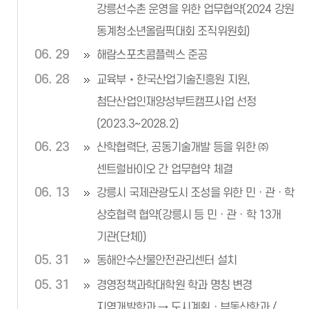
강릉선수촌 운영을 위한 업무협약(2024 강원
동계청소년올림픽대회 조직위원회)
06. 29
해람스포츠콤플렉스 준공
06. 28
교육부‧한국산업기술진흥원 지원,
첨단산업인재양성부트캠프사업 선정
(2023.3~2028.2)
06. 23
산학협력단, 공동기술개발 등을 위한 ㈜
센트럴바이오 간 업무협약 체결
06. 13
강릉시 국제관광도시 조성을 위한 민ㆍ관ㆍ학
상호협력 협약(강릉시 등 민ㆍ관ㆍ학 13개
기관(단체))
05. 31
동해안수산물안전관리센터 설치
05. 31
경영정책과학대학원 학과 명칭 변경
지역개발학과 → 도시계획ㆍ부동산학과 /