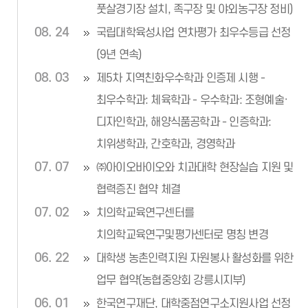
풋살경기장 설치, 족구장 및 야외농구장 정비)
08. 24
국립대학육성사업 연차평가 최우수등급 선정
(9년 연속)
08. 03
제5차 지역친화우수학과 인증제 시행 -
최우수학과: 체육학과 - 우수학과: 조형예술·
디자인학과, 해양식품공학과 - 인증학과:
치위생학과, 간호학과, 경영학과
07. 07
㈜아이오바이오와 치과대학 현장실습 지원 및
협력증진 협약 체결
07. 02
치의학교육연구센터를
치의학교육연구및평가센터로 명칭 변경
06. 22
대학생 농촌인력지원 자원봉사 활성화를 위한
업무 협약(농협중앙회 강릉시지부)
06. 01
한국연구재단, 대학중점연구소지원사업 선정