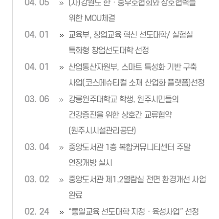
04. 05
(사)강원도 한ㆍ중우호협회와 상호협력을
위한 MOU체결
04. 01
교육부, 창업교육 혁신 선도대학/ 실험실
특화형 창업선도대학 선정
04. 01
산업통산자원부, 스마트 특성화 기반 구축
사업(코스메슈티컬 소재 산업화 플랫폼)선정
03. 06
강릉원주대학교 학생, 원주시민들의
건강증진을 위한 상호간 교류협약
(원주시시설관리공단)
03. 04
중앙도서관 1층 복합커뮤니티센터 주말
연장개방 실시
03. 02
중앙도서관 제1,2열람실 전면 환경개선 사업
완료
02. 24
“통일교육 선도대학 지정ㆍ육성사업” 선정