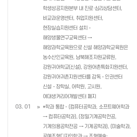
학생성공지원본부 내 진로·심리상담센터,
비교과운영센터, 취업지원센터,
현장실습지원센터 설치 -
해양생물연구교육센터 →
해양과학교육원으로 신설 해양과학교육원은
농수산인교육원, 남북해조자원교류원,
강원귀어학교(신설), 강원어촌특화지원센터,
강원귀어귀촌지원센터를 감독 - 인권센터
신설 - 장학실, 어학원, 고시원,
여대생커리어개발센터 폐지
03. 01
*학과 통합 - (컴퓨터공학과, 소프트웨어학과
→ 컴퓨터공학과), (정밀기계공학전공,
기계의용공학전공 → 기계공학과), (미술학과,
공예조형디자인학과 → 조형예술·