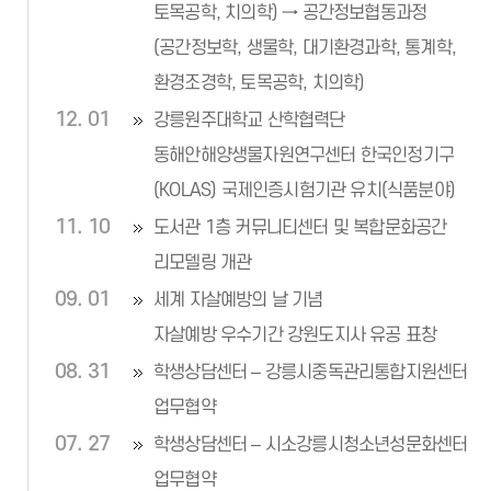
토목공학, 치의학) → 공간정보협동과정
(공간정보학, 생물학, 대기환경과학, 통계학,
환경조경학, 토목공학, 치의학)
12. 01
강릉원주대학교 산학협력단
동해안해양생물자원연구센터 한국인정기구
(KOLAS) 국제인증시험기관 유치(식품분야)
11. 10
도서관 1층 커뮤니티센터 및 복합문화공간
리모델링 개관
09. 01
세계 자살예방의 날 기념
자살예방 우수기간 강원도지사 유공 표창
08. 31
학생상담센터 – 강릉시중독관리통합지원센터
업무협약
07. 27
학생상담센터 – 시소강릉시청소년성문화센터
업무협약