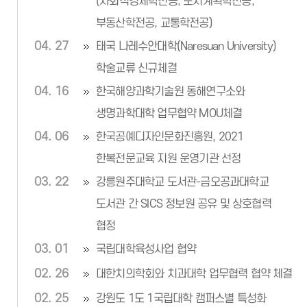
(사회적경제학전공, 도시계획학전공,
부동산학전공, 교통학전공)
04. 27
태국 나레수안대학(Naresuan University)
학술교류 신규체결
04. 16
한국해양과학기술원 동해연구소와
생명과학대학 업무협약 MOU체결
04. 06
한국공예디자인문화진흥원, 2021
한복전문교육 지원 운영기관 선정
03. 22
강릉원주대학교 도서관-금오공과대학교
도서관 간 SICS 정보원 공유 및 상호협력
협정
03. 01
국립대학육성사업 협약
02. 26
대한치의학회와 치과대학 업무협력 협약 체결
02. 25
강원도 1도 1국립대학 캠퍼스별 특성화