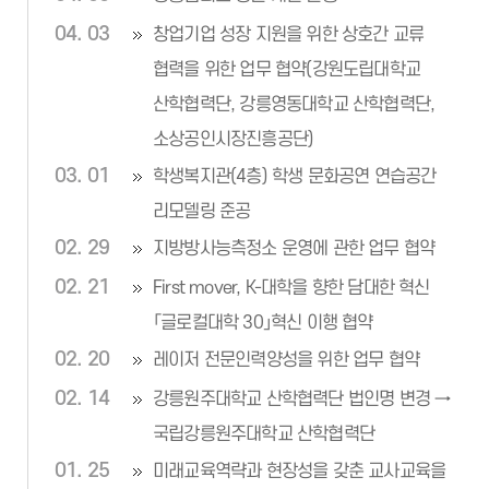
04. 03
창업기업 성장 지원을 위한 상호간 교류
협력을 위한 업무 협약(강원도립대학교
산학협력단, 강릉영동대학교 산학협력단,
소상공인시장진흥공단)
03. 01
학생복지관(4층) 학생 문화공연 연습공간
리모델링 준공
02. 29
지방방사능측정소 운영에 관한 업무 협약
02. 21
First mover, K-대학을 향한 담대한 혁신
「글로컬대학 30」혁신 이행 협약
02. 20
레이저 전문인력양성을 위한 업무 협약
02. 14
강릉원주대학교 산학협력단 법인명 변경 →
국립강릉원주대학교 산학협력단
01. 25
미래교육역략과 현장성을 갖춘 교사교육을