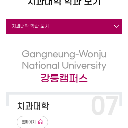
치과대학 학과 보기
7
치과대학 학과 보기
치과대학 학과 보기
Gangneung-Wonju
치의예과
National University
ge
치의학과
of
강릉캠퍼스
ry
치위생학과
07
치과대학
홈페이지