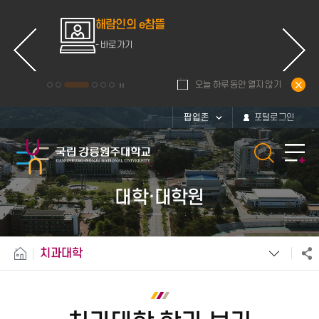
ce
해람인의 e참뜰
d
- 바로가기
오늘 하루 동안 열지 않기
팝업존
포털로그인
대학·대학원
치과대학