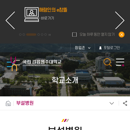
해람인의 e참뜰
인터넷
- 바로가기
- 바로가기
오늘 하루 동안 열지 않기
팝업존
포털로그인
학교소개
부설병원