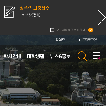
성폭력 고충접수
- 학생상담센터
오늘 하루 동안 열지 않기
팝업존
포털로그인
학사안내
대학생활
뉴스&홍보
황
내
활관
보
부속시설
장학안내
체육시설 이용안내
퍼스
보
부속시설
장학정보
대운동장
통계
퍼스
부속연구소
교내장학금
체육관
화번호
학군단
교외장학금
현황
부설병원
근로장학금