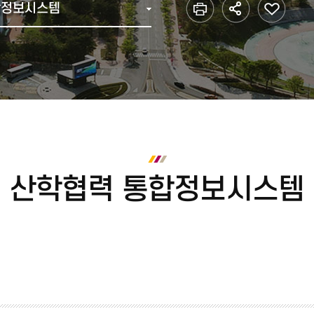
합정보시스템
다전공(복수·융합전공(융합)
학과별 졸업 이수학점
브로슈어
2000년 ~ 2007년 통합이전
학생복지관
재정위원회
재정현
부전공)
수료 및 졸업
홍보동영상
1990년
기타편의시설
등록금심의위원회
미래융합가상학과
학위취득 유예
1980년
셔틀버스(강릉)
중대재해(산업안전·보건)
전공 마이크로디그리
졸업 자가진단
1970년
셔틀버스(원주)
인권센터
교육과정
1960년 이전
교직과정
금주의 식단
정보화서비스
안전관
사회봉사
학칙, 규정, 시행세칙
캠퍼스 안내
정보화서비스
실험실
학칙, 규정, 시행세칙
찾아오시는길
증명서 발급
종합정보시스템
각종 매뉴얼
캠퍼스맵
인터넷증명발급
산학협력 통합정보시스템
방문발급(자동발급기)
대관예약시스템
어디서나민원신청
민원우편 신청
원본 진위 확인
ISIC 국제학생증