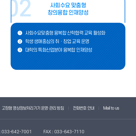
사회수요 맞춤형
창의융합 인재양성
사회수요맞춤형 융복합 산학협력 교육 활성화
1
학생 생애중심의 취ㆍ창업 교육 운영
2
대학의 특화산업분야 융복합 인재양성
3
고정형 영상정보처리기기 운영·관리 방침
전화번호 안내
Mail to us
 : 033-642-7001
FAX : 033-643-7110