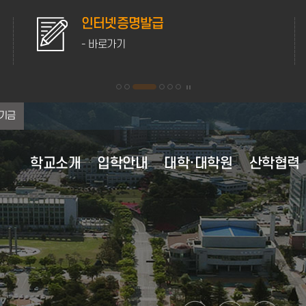
인터넷증명발급
- 바로가기
기금
학교소개
입학안내
대학·대학원
산학협력
대학 이념·비전
대학원 원서접수
대학원
산학협력 부속시설
학사행정
학생활동
홍보자료
연혁
교육과정
후생복지시설
행정정보공유
대학현
등록안
학생생
채용정
대학 이념 및 인재상
대학원 전체보기
학사정보 가이드
학생자치기구
캠퍼스 전경
전체보기
교육과정 이수
의료·보건
정보공개
조직도
강릉캠
채용정
비전 2025+
수업안내
학군단 생활 안내
캠퍼스 생활
2020년
교육과정 편람
자동 심장충격기 사용안내
정책실명제
현황·
원주캠
영역별 발전전략
계절수업
동아리정보
미리가본강릉원주대
2010년
전공능력사전
성희롱·성폭력상담실
포상대상자 공개
주요전
학적변동
웹진
2007년 통합이후
경과조치
학생상담센터
대학평의원회
MOU 