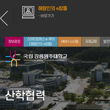
해람인의 e참뜰
- 바로가기
스마트캠퍼스 e-루리
정보광장
HIGH 시스템
국제교류
발전
(해람인의 e참뜰)
총장소개
입학안내
대학
산학협력
학사일정
취업지원
뉴스
통합정보시스템
인사말
전체 학과 보기
공지사항
산학협력
약력
인문대학
학사정보
역대 교장/학장/총장
사회과학대학
장학정보
자연과학대학
GWNU 뉴스