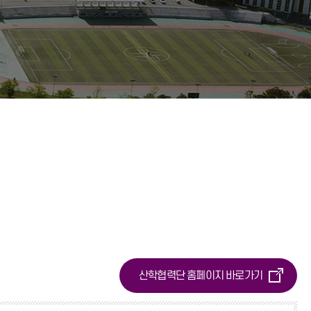
황
법인·기타단체
학자금대출
리
대학생활 가이드
 안전
산학협력단 홈페이지 바로가기