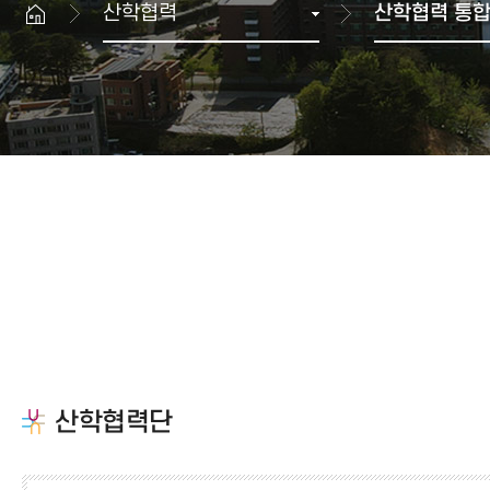
산학협력
산학협력 통
생명과학대학
산학협력 뉴스
공과대학
GWNU 카드뉴스
예술체육대학
행사정보
치과대학
보건복지대학
과학기술대학
해람문화관 이용안내
교양기초교육본부
대학상징
공연장
자유전공학부
상징
해람홀
병무안내
국제교류본부
UI규정
전람회장
글로벌융합학부
입영·입영연기 안내
ROTC
대학생활 FAQ
예비군 안내
민방위 안내
산학협력단