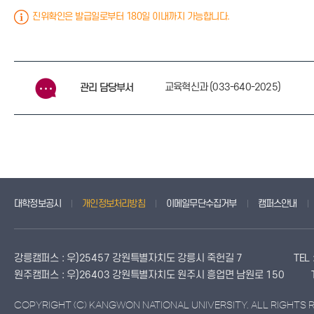
진위확인은 발급일로부터 180일 이내까지 가능합니다.
교육혁신과 (033-640-2025)
관리 담당부서
대학정보공시
개인정보처리방침
이메일무단수집거부
캠퍼스안내
강릉캠퍼스 : 우)25457 강원특별자치도 강릉시 죽헌길 7
TEL
원주캠퍼스 : 우)26403 강원특별자치도 원주시 흥업면 남원로 150
COPYRIGHT (C) KANGWON NATIONAL UNIVERSITY. ALL RIGHTS 