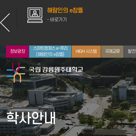
해람인의 e참뜰
- 바로가기
스마트캠퍼스 e-루리
정보광장
HIGH 시스템
국제교류
발전
(해람인의 e참뜰)
총장소개
입학안내
대학
산학협력
학사일정
취업지원
뉴스
통합정보시스템
인사말
전체 학과 보기
공지사항
학사안내
약력
인문대학
학사정보
역대 교장/학장/총장
사회과학대학
장학정보
자연과학대학
GWNU 뉴스