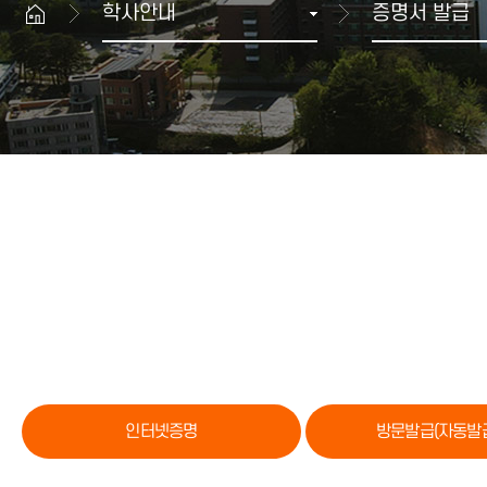
학사안내
증명서 발급
생명과학대학
산학협력 뉴스
공과대학
GWNU 카드뉴스
예술체육대학
행사정보
치과대학
보건복지대학
과학기술대학
해람문화관 이용안내
교양기초교육본부
대학상징
공연장
자유전공학부
상징
해람홀
병무안내
국제교류본부
UI규정
전람회장
글로벌융합학부
입영·입영연기 안내
ROTC
대학생활 FAQ
예비군 안내
민방위 안내
인터넷증명
방문발급(자동발