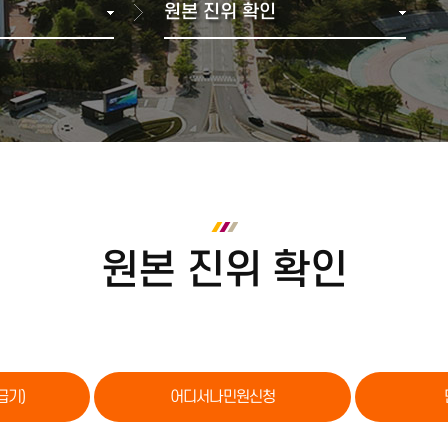
원본 진위 확인
다전공(복수·융합전공(융합)
학과별 졸업 이수학점
브로슈어
2000년 ~ 2007년 통합이전
학생복지관
재정위원회
재정현
부전공)
수료 및 졸업
홍보동영상
1990년
기타편의시설
등록금심의위원회
미래융합가상학과
학위취득 유예
1980년
셔틀버스(강릉)
중대재해(산업안전·보건)
전공 마이크로디그리
졸업 자가진단
1970년
셔틀버스(원주)
인권센터
교육과정
1960년 이전
교직과정
금주의 식단
정보화서비스
안전관
사회봉사
학칙, 규정, 시행세칙
캠퍼스 안내
정보화서비스
실험실
학칙, 규정, 시행세칙
찾아오시는길
증명서 발급
종합정보시스템
각종 매뉴얼
캠퍼스맵
인터넷증명발급
원본 진위 확인
방문발급(자동발급기)
대관예약시스템
어디서나민원신청
민원우편 신청
원본 진위 확인
ISIC 국제학생증
급기)
어디서나민원신청