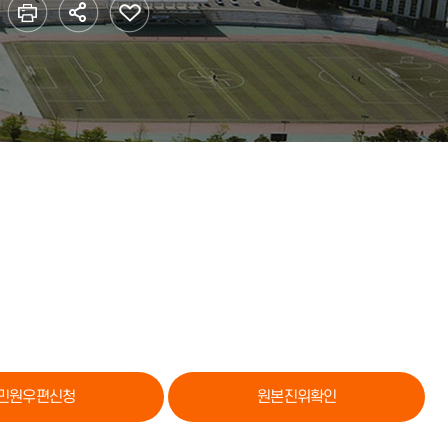
황
법인·기타단체
학자금대출
리
대학생활 가이드
 안전
민원우편신청
원본진위확인