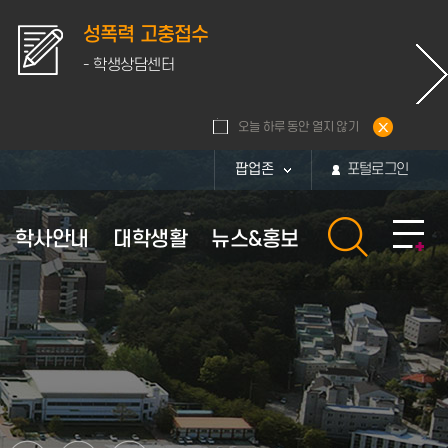
성폭력 고충접수
- 학생상담센터
오늘 하루 동안 열지 않기
팝업존
포털로그인
학사안내
대학생활
뉴스&홍보
황
내
활관
보
부속시설
장학안내
체육시설 이용안내
퍼스
보
부속시설
장학정보
대운동장
통계
퍼스
부속연구소
교내장학금
체육관
화번호
학군단
교외장학금
현황
부설병원
근로장학금