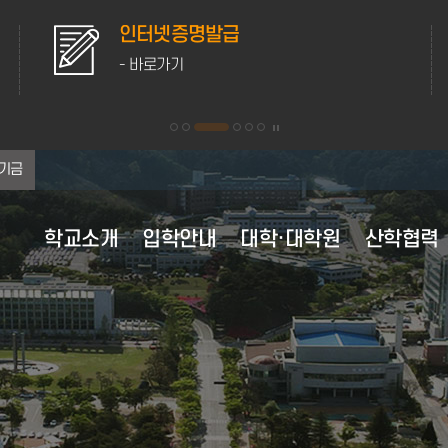
인터넷증명발급
- 바로가기
기금
학교소개
입학안내
대학·대학원
산학협력
대학 이념·비전
대학원 원서접수
대학원
산학협력 부속시설
학사행정
학생활동
홍보자료
연혁
교육과정
후생복지시설
행정정보공유
대학현
등록안
학생생
채용정
대학 이념 및 인재상
대학원 전체보기
학사정보 가이드
학생자치기구
캠퍼스 전경
전체보기
교육과정 이수
의료·보건
정보공개
조직도
강릉캠
채용정
비전 2025+
수업안내
학군단 생활 안내
캠퍼스 생활
2020년
교육과정 편람
자동 심장충격기 사용안내
정책실명제
현황·
원주캠
영역별 발전전략
계절수업
동아리정보
미리가본강릉원주대
2010년
전공능력사전
성희롱·성폭력상담실
포상대상자 공개
주요전
학적변동
웹진
2007년 통합이후
경과조치
학생상담센터
대학평의원회
MOU 