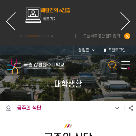
ce
해람인의 e참뜰
d
- 바로가기
오늘 하루 동안 열지 않기
팝업존
포털로그인
대학생활
금주의 식단