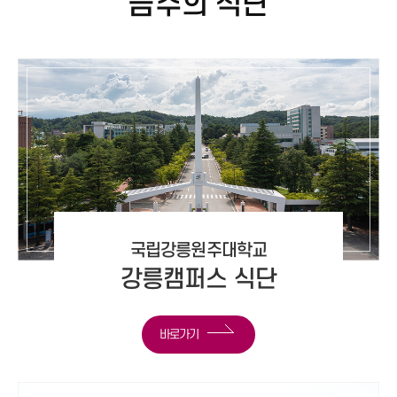
금주의 식단
국립강릉원주대학교
강릉캠퍼스 식단
바로가기