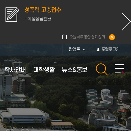
성폭력 고충접수
- 학생상담센터
오늘 하루 동안 열지 않기
팝업존
포털로그인
학사안내
대학생활
뉴스&홍보
황
내
활관
보
부속시설
장학안내
체육시설 이용안내
퍼스
보
부속시설
장학정보
대운동장
통계
퍼스
부속연구소
교내장학금
체육관
화번호
학군단
교외장학금
현황
부설병원
근로장학금