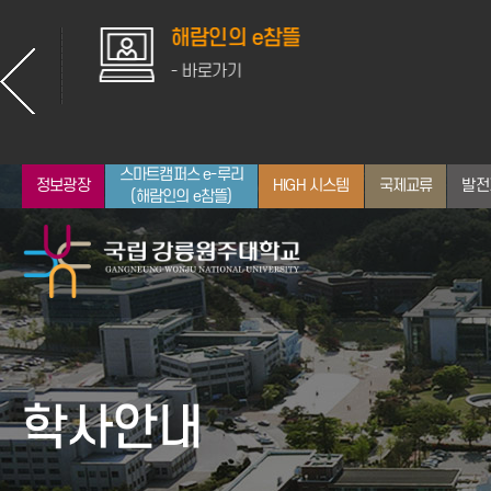
해람인의 e참뜰
- 바로가기
스마트캠퍼스 e-루리
정보광장
HIGH 시스템
국제교류
발전
(해람인의 e참뜰)
총장소개
입학안내
대학
산학협력
학사일정
취업지원
뉴스
통합정보시스템
인사말
전체 학과 보기
공지사항
학사안내
약력
인문대학
학사정보
역대 교장/학장/총장
사회과학대학
장학정보
자연과학대학
GWNU 뉴스