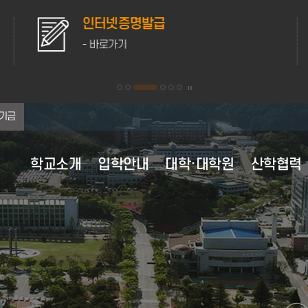
인터넷증명발급
- 바로가기
기금
학교소개
입학안내
대학·대학원
산학협력
대학 이념·비전
대학원 원서접수
대학원
산학협력 부속시설
학사행정
학생활동
홍보자료
연혁
교육과정
후생복지시설
행정정보공유
대학현
등록안
학생생
채용정
대학 이념 및 인재상
대학원 전체보기
학사정보 가이드
학생자치기구
캠퍼스 전경
전체보기
교육과정 이수
의료·보건
정보공개
조직도
강릉캠
채용정
비전 2025+
수업안내
학군단 생활 안내
캠퍼스 생활
2020년
교육과정 편람
자동 심장충격기 사용안내
정책실명제
현황·
원주캠
영역별 발전전략
계절수업
동아리정보
미리가본강릉원주대
2010년
전공능력사전
성희롱·성폭력상담실
포상대상자 공개
주요전
학적변동
웹진
2007년 통합이후
경과조치
학생상담센터
대학평의원회
MOU 