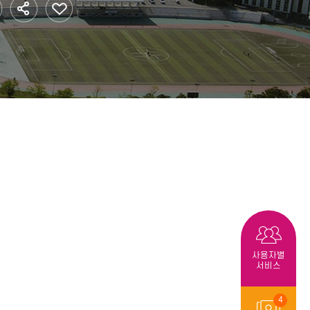
황
법인·기타단체
학자금대출
리
대학생활 가이드
 안전
사용자별
서비스
4