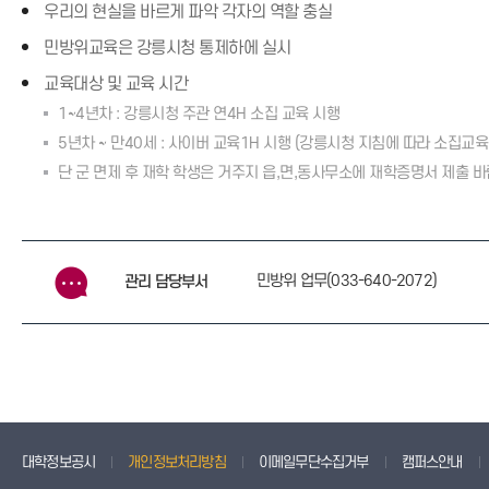
우리의 현실을 바르게 파악 각자의 역할 충실
민방위교육은 강릉시청 통제하에 실시
교육대상 및 교육 시간
1~4년차 : 강릉시청 주관 연4H 소집 교육 시행
5년차 ~ 만40세 : 사이버 교육1H 시행 (강릉시청 지침에 따라 소집교
단 군 면제 후 재학 학생은 거주지 읍,면,동사무소에 재학증명서 제출 바
민방위 업무(033-640-2072)
관리 담당부서
대학정보공시
개인정보처리방침
이메일무단수집거부
캠퍼스안내