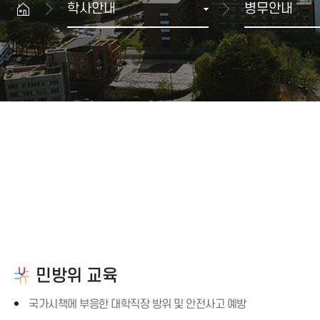
학사안내
병무안내
생명과학대학
산학협력 뉴스
공과대학
GWNU 카드뉴스
예술체육대학
행사정보
치과대학
보건복지대학
과학기술대학
해람문화관 이용안내
교양기초교육본부
대학상징
공연장
자유전공학부
상징
해람홀
병무안내
국제교류본부
UI규정
전람회장
글로벌융합학부
입영·입영연기 안내
ROTC
대학생활 FAQ
예비군 안내
민방위 안내
민방위 교육
국가시책에 부응한 대학직장 방위 및 안전사고 예방