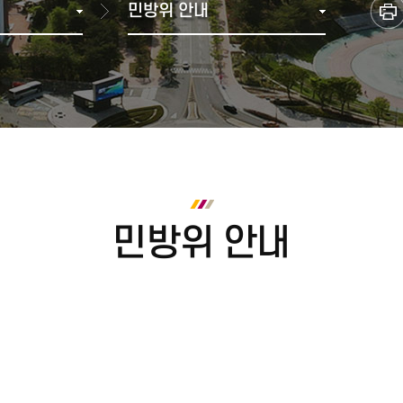
민방위 안내
다전공(복수·융합전공(융합)
학과별 졸업 이수학점
브로슈어
2000년 ~ 2007년 통합이전
학생복지관
재정위원회
재정현
부전공)
수료 및 졸업
홍보동영상
1990년
기타편의시설
등록금심의위원회
미래융합가상학과
학위취득 유예
1980년
셔틀버스(강릉)
중대재해(산업안전·보건)
전공 마이크로디그리
졸업 자가진단
1970년
셔틀버스(원주)
인권센터
교육과정
1960년 이전
교직과정
금주의 식단
정보화서비스
안전관
사회봉사
학칙, 규정, 시행세칙
캠퍼스 안내
정보화서비스
실험실
학칙, 규정, 시행세칙
찾아오시는길
증명서 발급
종합정보시스템
각종 매뉴얼
캠퍼스맵
인터넷증명발급
민방위 안내
방문발급(자동발급기)
대관예약시스템
어디서나민원신청
민원우편 신청
원본 진위 확인
ISIC 국제학생증