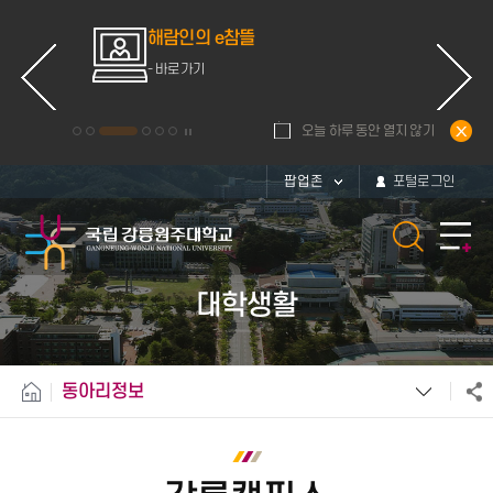
ce
해람인의 e참뜰
d
- 바로가기
오늘 하루 동안 열지 않기
팝업존
포털로그인
대학생활
동아리정보