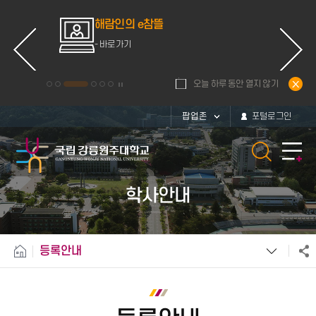
ce
해람인의 e참뜰
d
- 바로가기
오늘 하루 동안 열지 않기
팝업존
포털로그인
학사안내
등록안내