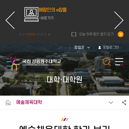
ce
해람인의 e참뜰
d
- 바로가기
오늘 하루 동안 열지 않기
팝업존
포털로그인
대학·대학원
예술체육대학